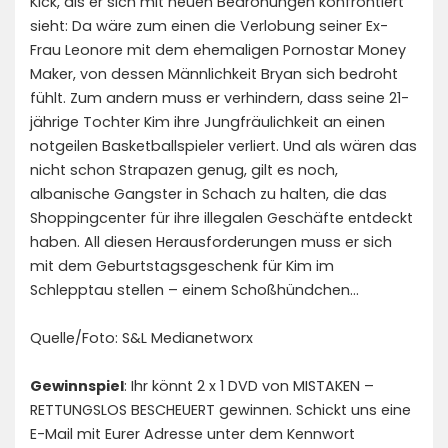
Kick, als er sich mit neuen Bedrohungen konfrontiert
sieht: Da wäre zum einen die Verlobung seiner Ex-
Frau Leonore mit dem ehemaligen Pornostar Money
Maker, von dessen Männlichkeit Bryan sich bedroht
fühlt. Zum andern muss er verhindern, dass seine 21-
jährige Tochter Kim ihre Jungfräulichkeit an einen
notgeilen Basketballspieler verliert. Und als wären das
nicht schon Strapazen genug, gilt es noch,
albanische Gangster in Schach zu halten, die das
Shoppingcenter für ihre illegalen Geschäfte entdeckt
haben. All diesen Herausforderungen muss er sich
mit dem Geburtstagsgeschenk für Kim im
Schlepptau stellen – einem Schoßhündchen…
Quelle/Foto: S&L Medianetworx
Gewinnspiel
: Ihr könnt 2 x 1 DVD von MISTAKEN –
RETTUNGSLOS BESCHEUERT gewinnen. Schickt uns eine
E-Mail mit Eurer Adresse unter dem Kennwort