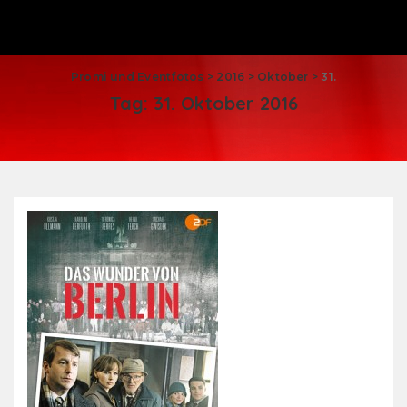
Promi und Eventfotos
>
2016
>
Oktober
>
31.
Tag:
31. Oktober 2016