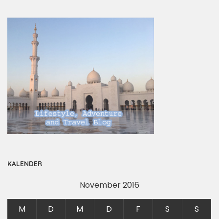
KALENDER
November 2016
M
D
M
D
F
S
S