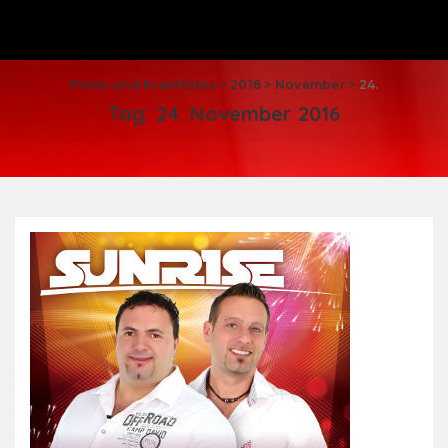
Promi und Eventfotos
>
2016
>
November
>
24.
Tag:
24. November 2016