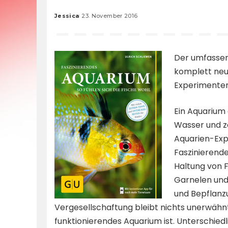
Jessica
23. November 2016
Posted
by
Der umfassend
komplett neu
Experimenten
Ein Aquarium 
Wasser und z
Aquarien-Exp
Faszinierend
Haltung von 
Garnelen und 
und Bepflanz
Vergesellschaftung bleibt nichts unerwähnt
funktionierendes Aquarium ist. Unterschied