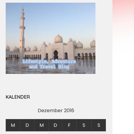
KALENDER
Dezember 2016
M
D
M
D
F
S
S