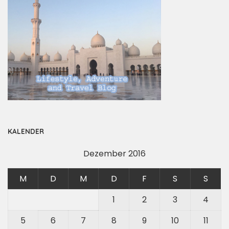
KALENDER
Dezember 2016
M
D
M
D
F
S
S
1
2
3
4
5
6
7
8
9
10
11