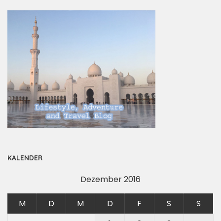
KALENDER
Dezember 2016
M
D
M
D
F
S
S