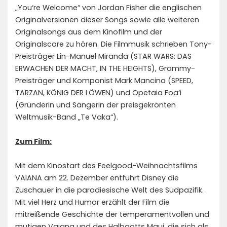
„You‘re Welcome“ von Jordan Fisher die englischen
Originalversionen dieser Songs sowie alle weiteren
Originalsongs aus dem Kinofilm und der
Originalscore zu hören. Die Filmmusik schrieben Tony-
Preisträger Lin-Manuel Miranda (STAR WARS: DAS
ERWACHEN DER MACHT, IN THE HEIGHTS), Grammy-
Preisträger und Komponist Mark Mancina (SPEED,
TARZAN, KÖNIG DER LÖWEN) und Opetaia Foa‘i
(Gründerin und Sängerin der preisgekrönten
Weltmusik-Band „Te Vaka“).
Zum Film:
Mit dem Kinostart des Feelgood-Weihnachtsfilms
VAIANA am 22. Dezember entführt Disney die
Zuschauer in die paradiesische Welt des Südpazifik.
Mit viel Herz und Humor erzählt der Film die
mitreißende Geschichte der temperamentvollen und
mutigen Vaiana und des Halbgotts Maui, die sich als