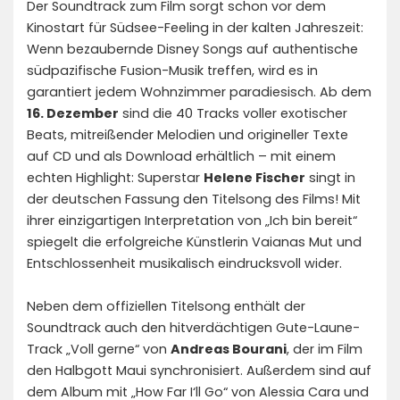
Der Soundtrack zum Film sorgt schon vor dem
Kinostart für Südsee-Feeling in der kalten Jahreszeit:
Wenn bezaubernde Disney Songs auf authentische
südpazifische Fusion-Musik treffen, wird es in
garantiert jedem Wohnzimmer paradiesisch. Ab dem
16. Dezember
sind die 40 Tracks voller exotischer
Beats, mitreißender Melodien und origineller Texte
auf CD und als Download erhältlich – mit einem
echten Highlight: Superstar
Helene Fischer
singt in
der deutschen Fassung den Titelsong des Films! Mit
ihrer einzigartigen Interpretation von „Ich bin bereit“
spiegelt die erfolgreiche Künstlerin Vaianas Mut und
Entschlossenheit musikalisch eindrucksvoll wider.
Neben dem offiziellen Titelsong enthält der
Soundtrack auch den hitverdächtigen Gute-Laune-
Track „Voll gerne“ von
Andreas Bourani
, der im Film
den Halbgott Maui synchronisiert. Außerdem sind auf
dem Album mit „How Far I‘ll Go“ von Alessia Cara und