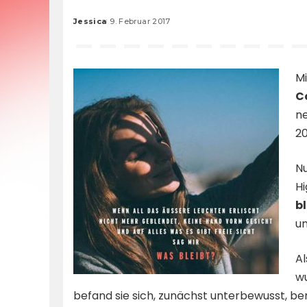
Jessica
9. Februar 2017
Posted
by
Mi
C
n
20
Nu
Hi
bl
un
A
wu
befand sie sich, zunächst unterbewusst, ber