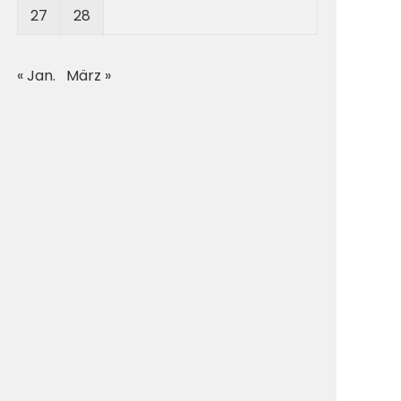
27
28
« Jan.
März »