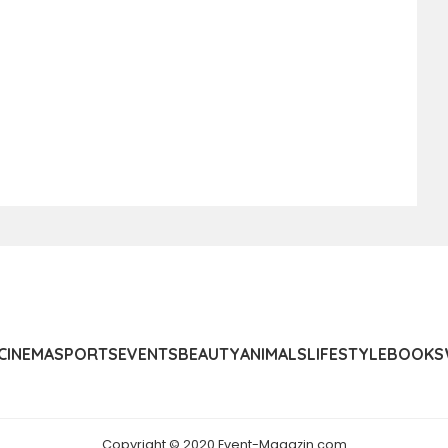
CINEMA
SPORTS
EVENTS
BEAUTY
ANIMALS
LIFESTYLE
BOOKS
Copyright © 2020 Event-Magazin.com