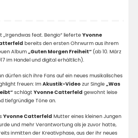
t „Irgendwas feat. Bengio“ lieferte
Yvonne
atterfeld
bereits den ersten Ohrwurm aus ihrem
euen Album
„Guten Morgen Freiheit“
(ab 10. März
17 im Handel und digital erhältlich).
n dürfen sich ihre Fans auf ein neues musikalisches
ghlight freuen: Im
Akustik-Video
zur Single
„Was
eibt“
schlägt
Yvonne Catterfeld
gewohnt leise
d tiefgründige Töne an.
ls
Yvonne Catterfeld
Mutter eines kleinen Jungen
rde und mehr Verantwortung als je zuvor hatte,
eits inmitten der Kreativphase, aus der ihr neues