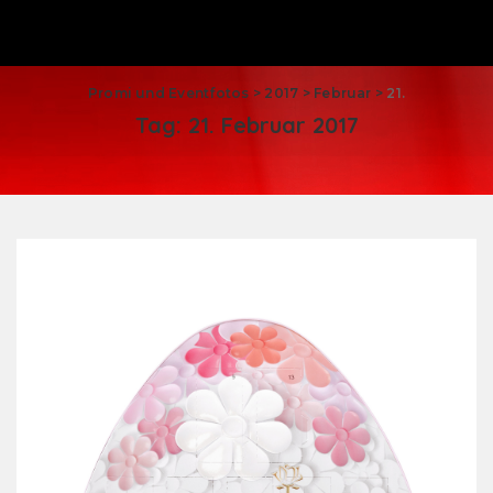
Promi und Eventfotos
>
2017
>
Februar
>
21.
Tag:
21. Februar 2017