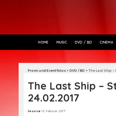
HOME
MUSIC
DVD / BD
CINEMA
Promi und Eventfotos
>
DVD / BD
>
The Last Ship – 
The Last Ship – S
24.02.2017
Jessica
15. Februar 2017
Posted