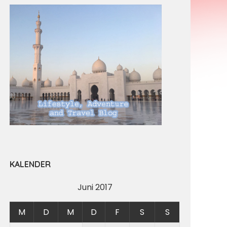
KALENDER
Juni 2017
M
D
M
D
F
S
S