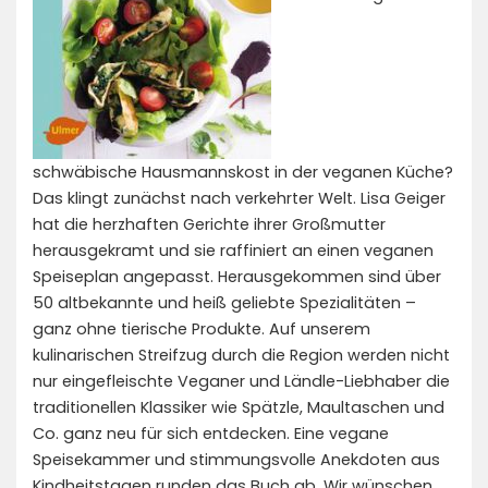
schwäbische Hausmannskost in der veganen Küche?
Das klingt zunächst nach verkehrter Welt. Lisa Geiger
hat die herzhaften Gerichte ihrer Großmutter
herausgekramt und sie raffiniert an einen veganen
Speiseplan angepasst. Herausgekommen sind über
50 altbekannte und heiß geliebte Spezialitäten –
ganz ohne tierische Produkte. Auf unserem
kulinarischen Streifzug durch die Region werden nicht
nur eingefleischte Veganer und Ländle-Liebhaber die
traditionellen Klassiker wie Spätzle, Maultaschen und
Co. ganz neu für sich entdecken. Eine vegane
Speisekammer und stimmungsvolle Anekdoten aus
Kindheitstagen runden das Buch ab. Wir wünschen