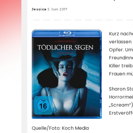
Jessica
5. Juni 2017
Posted
by
Kurz nach
verlassen 
Opfer. Um
Freundinn
Killer tre
Frauen müs
Sharon St
Horrormei
„Scream“) 
Erstveröff
Quelle/Foto: Koch Media