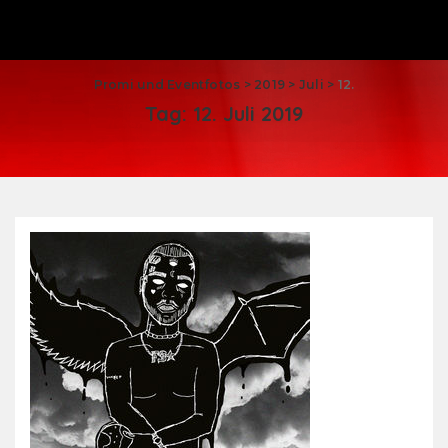
Promi und Eventfotos
>
2019
>
Juli
>
12.
Tag:
12. Juli 2019