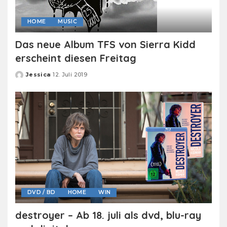
HOME
MUSIC
Das neue Album TFS von Sierra Kidd
erscheint diesen Freitag
Jessica
12. Juli 2019
Posted
by
DVD / BD
HOME
WIN
destroyer – Ab 18. juli als dvd, blu-ray