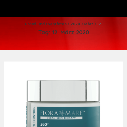
Promi und Eventfotos
>
2020
>
März
>
12.
Tag:
12. März 2020