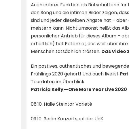
Auch in ihrer Funktion als Botschafterin fü
den Song und die intimen Bilder zeigen, das
sind und jeder dieselben Ängste hat – abe
meistern kann. Nicht umsonst heißt das Albu
persönlicher Antrieb für dieses Album – ab
erhältlich) hat Potenzial, das weit über ih
Menschen tatsächlich trösten.
Das Video z
Ein postives, authentisches und bewegendes
Frühlings 2020 gehört! Und auch live ist
Pat
Tourdaten im Überblick:
Patricia Kelly — One More Year Live 2020
08.10. Halle Steintor Varieté
09.10. Berlin Konzertsaal der UdK