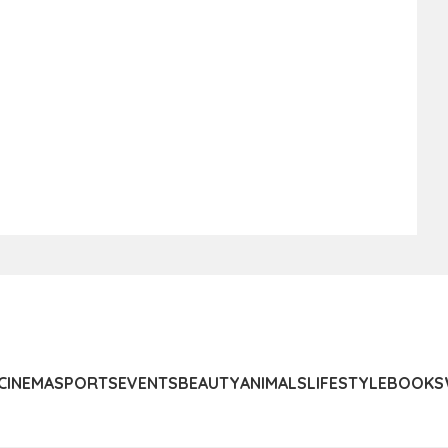
CINEMA
SPORTS
EVENTS
BEAUTY
ANIMALS
LIFESTYLE
BOOKS