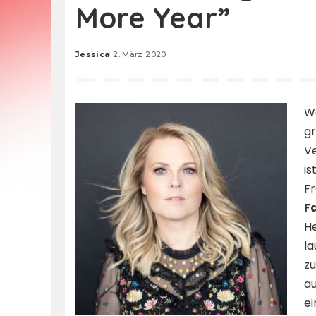
More Year”
Jessica
2. März 2020
Posted
by
We
gr
Ve
is
Fr
F
He
la
zu
au
ei