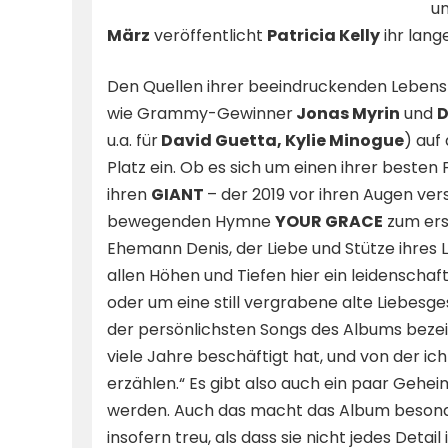
un
März
veröffentlicht
Patricia Kelly
ihr lang
Den Quellen ihrer beeindruckenden Leben
wie Grammy-Gewinner
Jonas Myrin
und
D
u.a. für
David Guetta, Kylie Minogue
) au
Platz ein. Ob es sich um einen ihrer besten
ihren
GIANT
– der 2019 vor ihren Augen ver
bewegenden Hymne
YOUR GRACE
zum ers
Ehemann Denis, der Liebe und Stütze ihres
allen Höhen und Tiefen hier ein leidenscha
oder um eine still vergrabene alte Liebesge
der persönlichsten Songs des Albums bezei
viele Jahre beschäftigt hat, und von der ich
erzählen.“ Es gibt also auch ein paar Gehei
werden. Auch das macht das Album beson
insofern treu, als dass sie nicht jedes Detail 