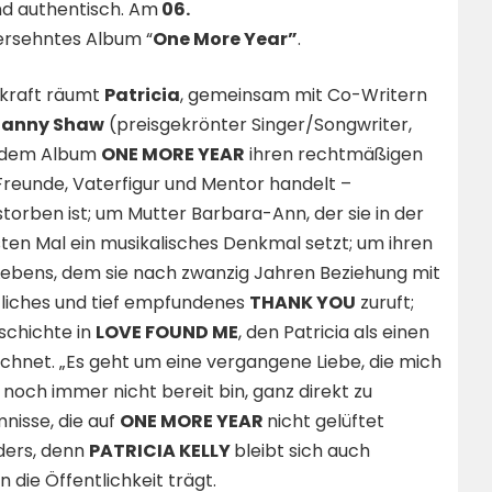
d authentisch. Am
06.
ersehntes Album “
One More Year”
.
skraft räumt
Patricia
, gemeinsam mit Co-Writern
anny Shaw
(preisgekrönter Singer/Songwriter,
f dem Album
ONE MORE YEAR
ihren rechtmäßigen
 Freunde, Vaterfigur und Mentor handelt –
storben ist; um Mutter Barbara-Ann, der sie in der
ten Mal ein musikalisches Denkmal setzt; um ihren
 Lebens, dem sie nach zwanzig Jahren Beziehung mit
ftliches und tief empfundenes
THANK YOU
zuruft;
schichte in
LOVE FOUND ME
, den Patricia als einen
chnet. „Es geht um eine vergangene Liebe, die mich
 noch immer nicht bereit bin, ganz direkt zu
mnisse, die auf
ONE MORE YEAR
nicht gelüftet
ders, denn
PATRICIA KELLY
bleibt sich auch
in die Öffentlichkeit trägt.