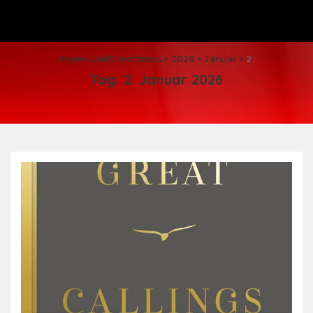
Promi und Eventfotos
>
2026
>
Januar
>
2.
Tag:
2. Januar 2026