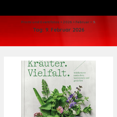
Promi und Eventfotos
>
2026
>
Februar
>
9.
Tag:
9. Februar 2026