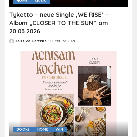
HOME
MUSIC
Tyketto – neue Single ‚WE RISE‘ –
Album „CLOSER TO THE SUN“ am
20.03.2026
Jessica Gartzke
9. Februar 2026
Posted
by
BOOKS
HOME
WIN