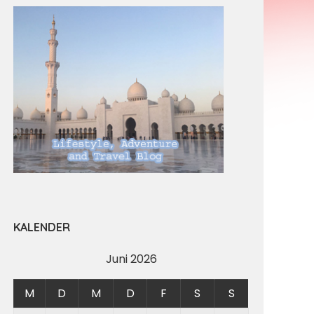
KALENDER
Juni 2026
M
D
M
D
F
S
S