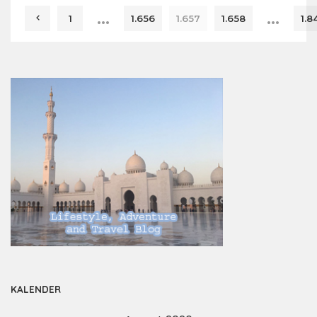
…
…
1
1.656
1.657
1.658
1.8
KALENDER