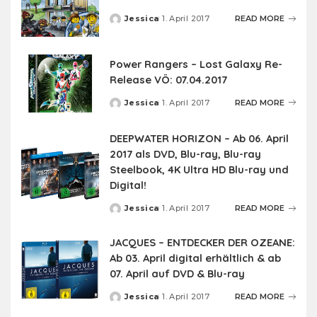
Jessica
1. April 2017
READ MORE
Posted
by
Power Rangers – Lost Galaxy Re-
Release VÖ: 07.04.2017
Jessica
1. April 2017
READ MORE
Posted
by
DEEPWATER HORIZON – Ab 06. April
2017 als DVD, Blu-ray, Blu-ray
Steelbook, 4K Ultra HD Blu-ray und
Digital!
Jessica
1. April 2017
READ MORE
Posted
by
JACQUES – ENTDECKER DER OZEANE:
Ab 03. April digital erhältlich & ab
07. April auf DVD & Blu-ray
Jessica
1. April 2017
READ MORE
Posted
by