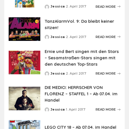
Jessica
2. April 2017
READ MORE
Posted
by
TanzAlarmVol. 9: Da bleibt keiner
sitzen!
Jessica
2. April 2017
READ MORE
Posted
by
Ernie und Bert singen mit den Stars
– Sesamstraßen-Stars singen mit
den deutschen Top-Stars
Jessica
2. April 2017
READ MORE
Posted
by
DIE MEDICI: HERRSCHER VON
FLORENZ – STAFFEL 1 – Ab 07.04. im
Handel
Jessica
1. April 2017
READ MORE
Posted
by
LEGO CITY 18 – Ab 07.04. im Handel