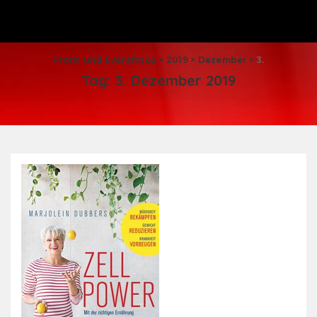
Promi und Eventfotos
>
2019
>
Dezember
>
3.
Tag:
3. Dezember 2019