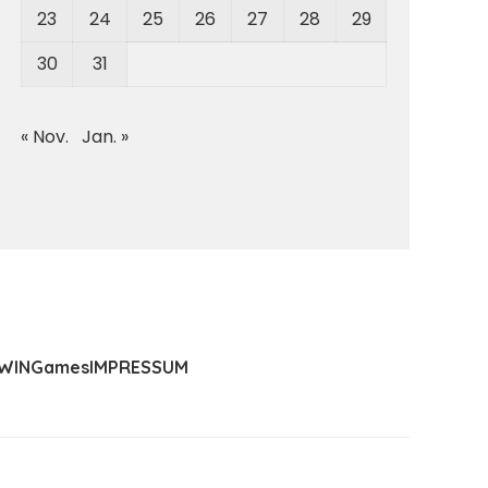
23
24
25
26
27
28
29
30
31
« Nov.
Jan. »
WIN
Games
IMPRESSUM