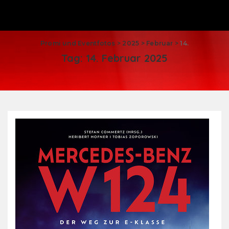
Promi und Eventfotos
>
2025
>
Februar
>
14.
Tag:
14. Februar 2025