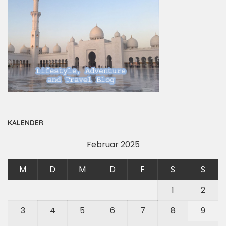
KALENDER
Februar 2025
M
D
M
D
F
S
S
1
2
3
4
5
6
7
8
9