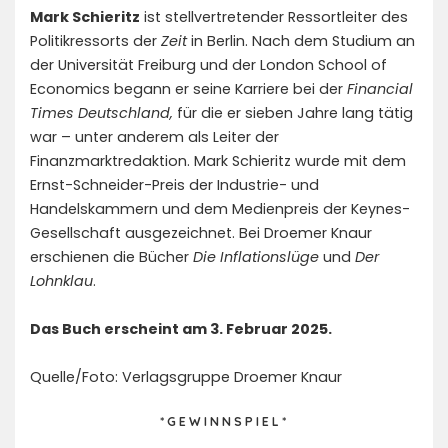
Mark Schieritz
ist stellvertretender Ressortleiter des
Politikressorts der
Zeit
in Berlin. Nach dem Studium an
der Universität Freiburg und der London School of
Economics begann er seine Karriere bei der
Financial
Times Deutschland,
für die er sieben Jahre lang tätig
war – unter anderem als Leiter der
Finanzmarktredaktion. Mark Schieritz wurde mit dem
Ernst-Schneider-Preis der Industrie- und
Handelskammern und dem Medienpreis der Keynes-
Gesellschaft ausgezeichnet. Bei Droemer Knaur
erschienen die Bücher
Die Inflationslüge
und
Der
Lohnklau
.
Das Buch erscheint am 3. Februar 2025.
Quelle/Foto: Verlagsgruppe Droemer Knaur
* G E W I N N S P I E L *