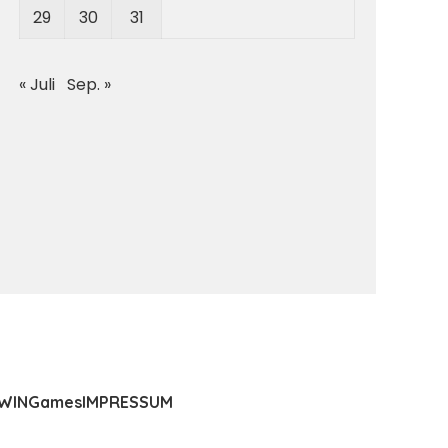
29
30
31
« Juli
Sep. »
WIN
Games
IMPRESSUM