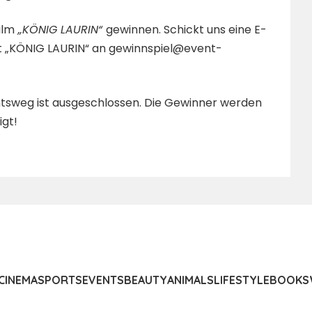
ilm
„KÖNIG LAURIN“
gewinnen. Schickt uns eine E-
t „KÖNIG LAURIN“ an gewinnspiel@event-
chtsweg ist ausgeschlossen. Die Gewinner werden
igt!
CINEMA
SPORTS
EVENTS
BEAUTY
ANIMALS
LIFESTYLE
BOOKS