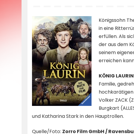
by
Königssohn Theo
in eine Ritter
erfüllen. Als 
der aus dem Kö
seinem eigene
erreichen kann
KÖNIG LAURIN
Familie, gedreh
hochkarätigen 
Volker ZACK (Z
Burgkart (ALLE
und Katharina Stark in den Hauptrollen.
Quelle/Foto:
Zorro Film GmbH / Ravensbu