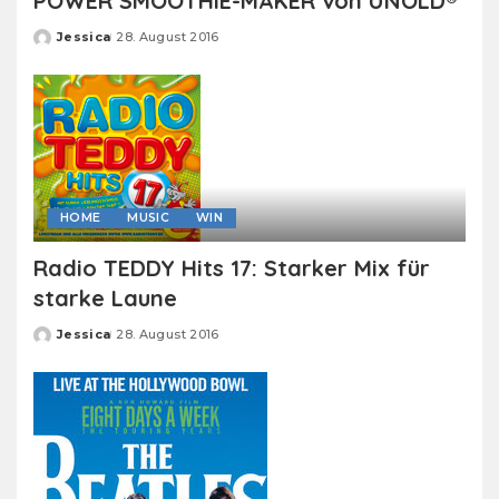
POWER SMOOTHIE-MAKER von UNOLD®
Jessica
28. August 2016
Posted
by
HOME
MUSIC
WIN
Radio TEDDY Hits 17: Starker Mix für
starke Laune
Jessica
28. August 2016
Posted
by