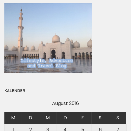
KALENDER
August 2016
M
D
M
D
F
S
S
1
2
3
4
5
6
7