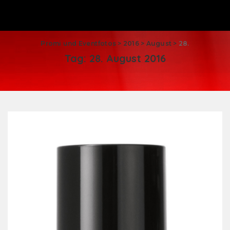
Promi und Eventfotos
>
2016
>
August
>
28.
Tag:
28. August 2016