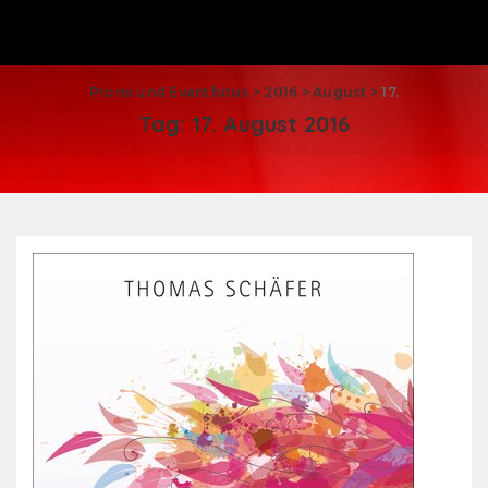
Promi und Eventfotos
>
2016
>
August
>
17.
Tag:
17. August 2016