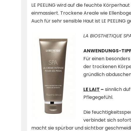
LE PEELING wird auf die feuchte Körperhau
einmassiert. Trockene Areale wie Ellenbog
Auch für sehr sensible Haut ist LE PEELING g
LA BIOSTHETIQUE SPA
ANWENDUNGS-TIPP
Für einen besonders 
der trockenen Körp
gründlich abduschen
LE LAIT
–
sinnlich du
Pflegegefühl.
Die feuchtigkeitsspe
verbindet sich sofort
macht sie spürbar und sichtbar geschmeidi