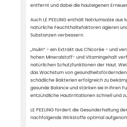
entfernt und dabei die hauteigenen Erneue
Auch LE PEELING enthält Natriumsalze aus Mi
natürliche Feuchthaltefaktoren agieren und
Substanzen verbessern.
„Inulin“ – ein Extrakt aus Chicorée – und v
hohen Mineralstoff- und Vitamingehalt verf
natürlichen Schutzfunktionen der Haut. Weil
das Wachstum von gesundheitsfördernden Ba
schädliche Bakterien erfolgreich zu bekämpf
gesunde Balance und stärken sie in ihren F
entzündliche Hautirritationen schnell und zu
LE PEELING fördert die Gesunderhaltung der 
nachfolgende Wirkstoffe optimal aufgen