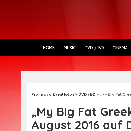
HOME
MUSIC
DVD / BD
CINEMA
Promi und Eventfotos
>
DVD / BD
>
„My Big Fat Gre
„My Big Fat Gree
August 2016 auf 