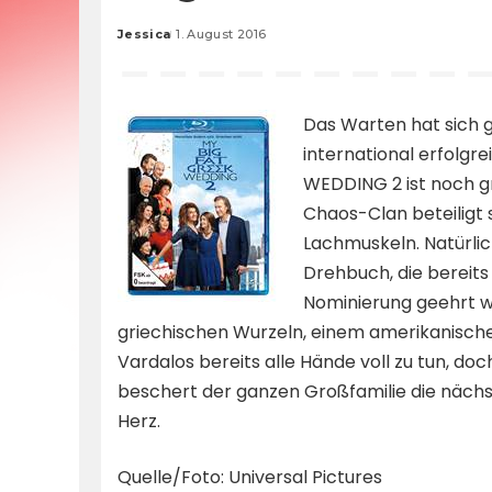
Jessica
1. August 2016
Posted
by
Das Warten hat sich 
international erfolg
WEDDING 2 ist noch g
Chaos-Clan beteiligt 
Lachmuskeln. Natürlic
Drehbuch, die bereits 
Nominierung geehrt wur
griechischen Wurzeln, einem amerikanisch
Vardalos bereits alle Hände voll zu tun, do
beschert der ganzen Großfamilie die nächst
Herz.
Quelle/Foto: Universal Pictures