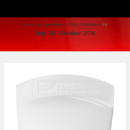
Promi und Eventfotos
>
2016
>
Oktober
>
28.
Tag:
28. Oktober 2016