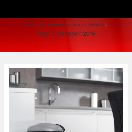
Promi und Eventfotos
>
2016
>
Oktober
>
7.
Tag:
7. Oktober 2016