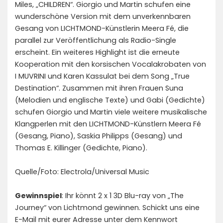
Miles, „CHILDREN“. Giorgio und Martin schufen eine
wunderschöne Version mit dem unverkennbaren
Gesang von LICHTMOND-Künstlerin Meera Fé, die
parallel zur Veröffentlichung als Radio-Single
erscheint. Ein weiteres Highlight ist die erneute
Kooperation mit den korsischen Vocalakrobaten von
I MUVRINI und Karen Kassulat bei dem Song „True
Destination“. Zusammen mit ihren Frauen Suna
(Melodien und englische Texte) und Gabi (Gedichte)
schufen Giorgio und Martin viele weitere musikalische
Klangperlen mit den LICHTMOND-Künstlern Meera Fé
(Gesang, Piano), Saskia Philipps (Gesang) und
Thomas E. Killinger (Gedichte, Piano).
Quelle/Foto: Electrola/Universal Music
Gewinnspiel
: Ihr könnt 2 x 1 3D Blu-ray von „The
Journey“ von Lichtmond
gewinnen. Schickt uns eine
E-Mail mit eurer Adresse unter dem Kennwort