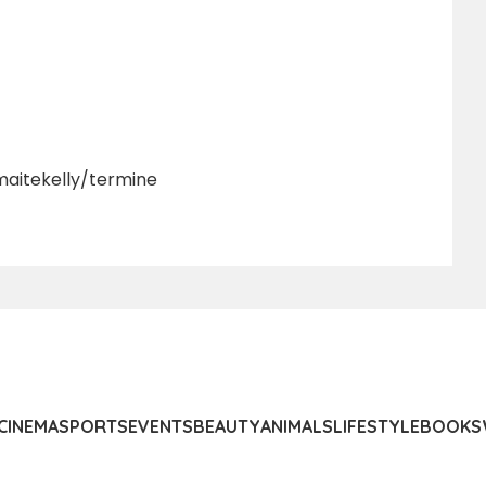
aitekelly/termine
CINEMA
SPORTS
EVENTS
BEAUTY
ANIMALS
LIFESTYLE
BOOKS