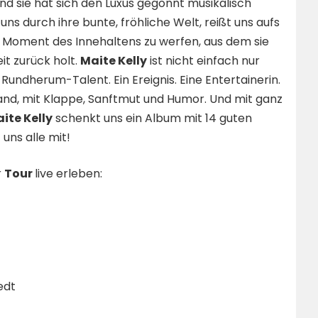
nd sie hat sich den Luxus gegönnt musikalisch
uns durch ihre bunte, fröhliche Welt, reißt uns aufs
n Moment des Innehaltens zu werfen, aus dem sie
it zurück holt.
Maite Kelly
ist nicht einfach nur
n Rundherum-Talent. Ein Ereignis. Eine Entertainerin.
tand, mit Klappe, Sanftmut und Humor. Und mit ganz
ite Kelly
schenkt uns ein Album mit 14 guten
uns alle mit!
r
Tour
live erleben:
edt