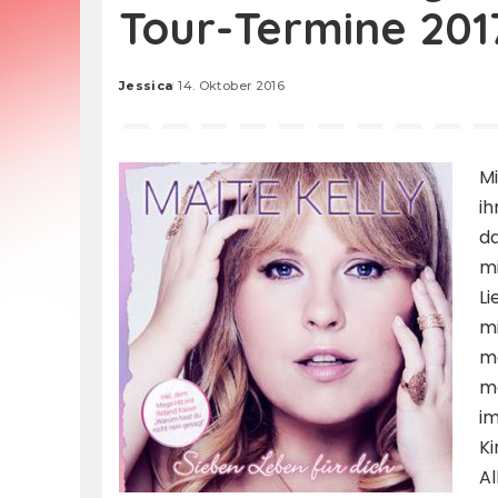
Tour-Termine 201
Jessica
14. Oktober 2016
Posted
by
Mi
ih
da
mi
L
mi
ma
mö
i
Ki
Al