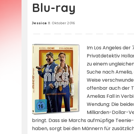
Blu-ray
Jessica
8. Oktober 2016
Posted
by
Im Los Angeles der 
Privatdetektiv Holl
zu einem ungleichen
Suche nach Amelia, d
Weise verschwunden 
offenbar auch der T
Amelias Fall in Ver
Wendung: Die beiden
Milliarden-Dollar-V
bringt. Dass sie Marchs aufmüpfige Teenie-
haben, sorgt bei den Männern für zusätzlich