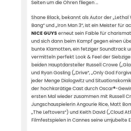
Seiten um die Ohren fliegen …
Shane Black, bekannt als Autor der „Lethal
Bang“ und „Iron Man 3“, ist ein Meister fü
NICE GUYS
erneut sein Faible für charisma
und sich dann beim Kampf gegen einen üb
bunte Klamotten, ein fetziger Soundtrack u
vermitteln perfekt Look & Feel der Siebzig
beiden Hauptdarsteller Russell Crowe („Gla
und Ryan Gosling („Drive“, „Only God Forgiv
jeder Menge Dialogwitz und Situationskomik 
der hochkarätige Cast durch Oscar®-Gewinner
ersten Mal wieder zusammen mit Russell C
Jungschauspielerin Angourie Rice, Matt Bo
„The Leftovers“) und Keith David („Cloud At
Filmfestspielen in Cannes seine umjubelte