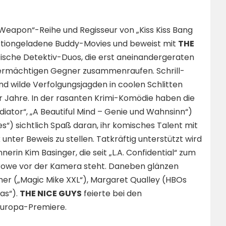
 Weapon“-Reihe und Regisseur von „Kiss Kiss Bang
r actiongeladene Buddy-Movies und beweist mit
THE
tische Detektiv-Duos, die erst aneinandergeraten
ermächtigen Gegner zusammenraufen. Schrill-
nd wilde Verfolgungsjagden in coolen Schlitten
er Jahre. In der rasanten Krimi-Komödie haben die
diator“, „A Beautiful Mind – Genie und Wahnsinn“)
es“) sichtlich Spaß daran, ihr komisches Talent mit
unter Beweis zu stellen. Tatkräftig unterstützt wird
in Kim Basinger, die seit „L.A. Confidential“ zum
rowe vor der Kamera steht. Daneben glänzen
mer („Magic Mike XXL“), Margaret Qualley (HBOs
las“).
THE NICE GUYS
feierte bei den
 Europa-Premiere.