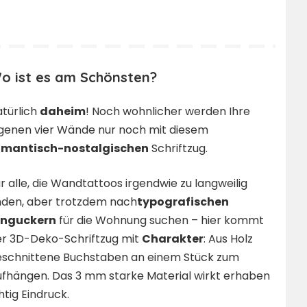
o ist es am Schönsten?
türlich
daheim
! Noch wohnlicher werden Ihre
genen vier Wände nur noch mit diesem
omantisch-nostalgischen
Schriftzug.
r alle, die Wandtattoos irgendwie zu langweilig
nden, aber trotzdem nach
typografischen
inguckern
für die Wohnung suchen – hier kommt
er 3D-Deko-Schriftzug mit
Charakter
: Aus Holz
eschnittene Buchstaben an einem Stück zum
fhängen. Das 3 mm starke Material wirkt erhaben
tig Eindruck.