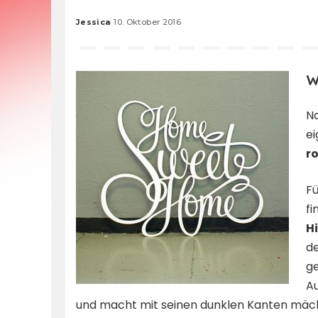
Jessica
10. Oktober 2016
Posted
by
W
Na
ei
r
Fü
fi
H
d
g
Au
und macht mit seinen dunklen Kanten mäch