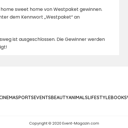
tzug home sweet home von Westpaket gewinnen.
 unter dem Kennwort „Westpaket“ an
chtsweg ist ausgeschlossen. Die Gewinner werden
igt!
CINEMA
SPORTS
EVENTS
BEAUTY
ANIMALS
LIFESTYLE
BOOKS
Copyright © 2020 Event-Magazin.com