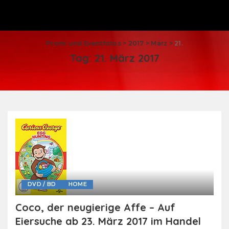
Promi und Eventfotos
>
2017
>
März
>
21.
Tag:
21. März 2017
DVD / BD
HOME
Coco, der neugierige Affe – Auf
Eiersuche ab 23. März 2017 im Handel