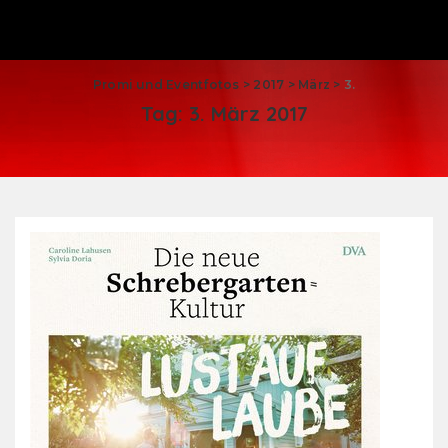
Promi und Eventfotos
>
2017
>
März
>
3.
Tag:
3. März 2017