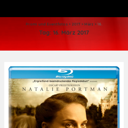
Promi und Eventfotos
>
2017
>
März
>
16.
Tag:
16. März 2017