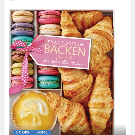
Posted
by
BOOKS
HOME