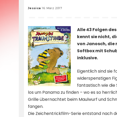
Jessica
16. März 2017
Posted
by
Alle 43 Folgen des
kennt sie nicht, d
von Janosch, die 
Softbox mit Schu
inklusive.
Eigentlich sind sie 
widerspenstigen Fig
fantastisch wie die 
los um Panama zu finden – wo es so herrli
Grille übernachtet beim Maulwurf und Sch
fangen.
Die Zeichentrickfilm-Serie entstand nach d