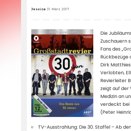
Jessica
31. März 2017
Posted
by
Die Jubiläum
Zuschauern s
Fans des „Gr
Rückbezüge au
Dirk Matthies
Verlobten, E
Revierleiter B
zeigt auf de
Medizin an un
verdeckt bei 
(Peter Heinri
TV-Ausstrahlung: Die 30. Staffel – Ab d