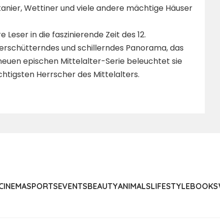
Askanier, Wettiner und viele andere mächtige Häuser
 Leser in die faszinierende Zeit des 12.
, erschütterndes und schillerndes Panorama, das
 neuen epischen Mittelalter-Serie beleuchtet sie
tigsten Herrscher des Mittelalters.
CINEMA
SPORTS
EVENTS
BEAUTY
ANIMALS
LIFESTYLE
BOOKS