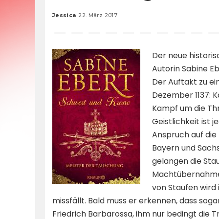
Jessica
22. März 2017
Posted
by
Der neue histori
Autorin Sabine E
Der Auftakt zu ei
Dezember 1137: Kai
Kampf um die Thr
Geistlichkeit ist 
Anspruch auf die
Bayern und Sachs
gelangen die Stau
Machtübernahme g
von Staufen wird 
missfällt. Bald muss er erkennen, dass sogar
Friedrich Barbarossa, ihm nur bedingt die T