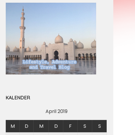
KALENDER
April 2019
M
D
M
D
F
S
S