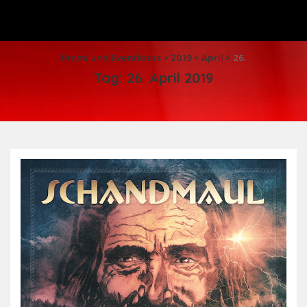
Promi und Eventfotos
>
2019
>
April
>
26.
Tag:
26. April 2019