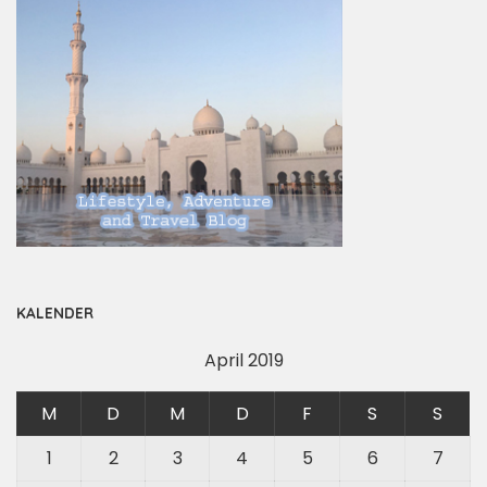
KALENDER
April 2019
M
D
M
D
F
S
S
1
2
3
4
5
6
7