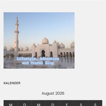
KALENDER
August 2026
M
D
M
D
F
S
S