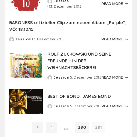
Jessica
Posted
READ MORE
13. Dezember 2015
by
BARONESS offizieller Clip zum neuen Album „Purple“,
VÖ: 18.12.15
Jessica
13. Dezember 2015
READ MORE
Posted
by
ROLF ZUCKOWSKI UND SEINE
FREUNDE – IN DER
WEIHNACHTSBÄCKEREI
Jessica
5. Dezember 2015
READ MORE
Posted
by
BEST OF BOND…JAMES BOND
Jessica
5. Dezember 2015
READ MORE
Posted
by
…
1
390
391