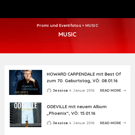
Promi und Eventfotos
>
MUSIC
MUSIC
HOWARD CARPENDALE mit Best Of
zum 70. Geburtstag, VÖ: 08.01.16
Jessica
4. Januar 2016
READ MORE
Posted
by
ODEVILLE mit neuem Album
„Phoenix“, VÖ: 15.01.16
Jessica
4. Januar 2016
READ MORE
Posted
by