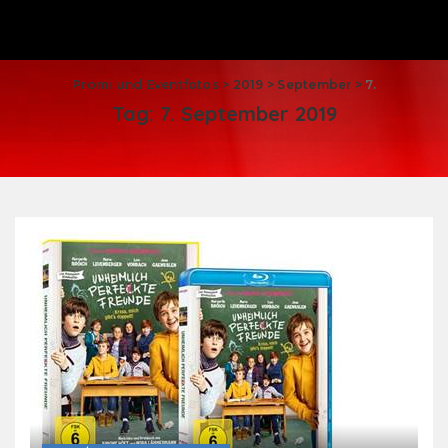
Promi und Eventfotos
>
2019
>
September
>
7.
Tag:
7. September 2019