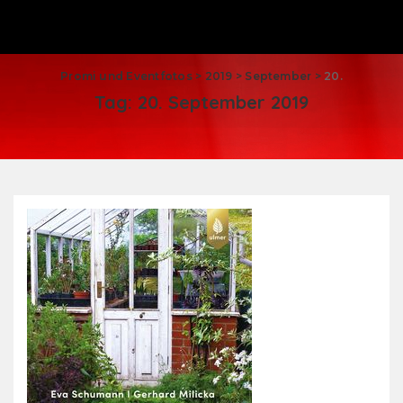
Promi und Eventfotos
>
2019
>
September
>
20.
Tag:
20. September 2019