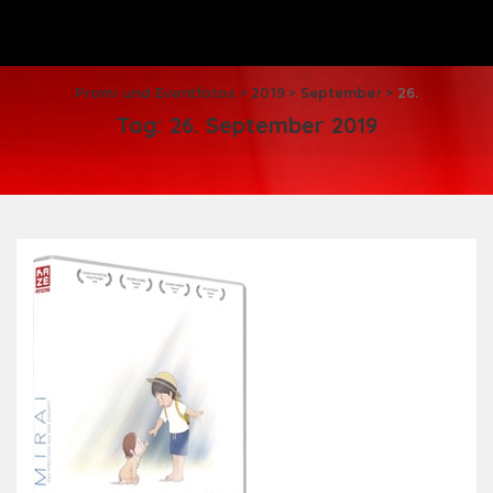
Promi und Eventfotos
>
2019
>
September
>
26.
Tag:
26. September 2019